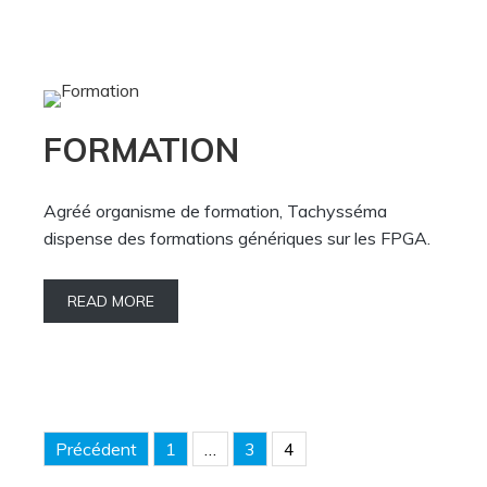
FORMATION
Agréé organisme de formation, Tachysséma
dispense des formations génériques sur les FPGA.
READ MORE
Navigation
Précédent
1
…
3
4