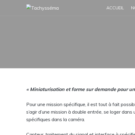
Skip
ACCUEIL
N
to
content
« Miniaturisation et forme sur demande pour un
Pour une mission spécifique, il est tout à fait poss
s’agir d’une mission à double entrée, se loger dans
spécifiques dans la caméra.
Capteur, traitement du signal et interface à spécif