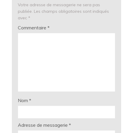
Votre adresse de messagerie ne sera pas
publiée.
Les champs obligatoires sont indiqués
avec
*
Commentaire
*
Nom
*
Adresse de messagerie
*