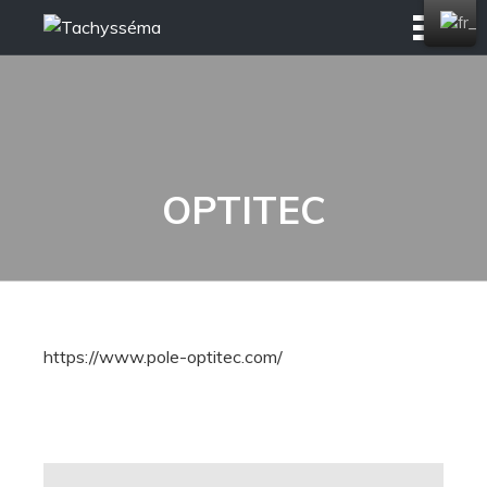
Skip
to
content
OPTITEC
https://www.pole-optitec.com/