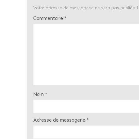
Votre adresse de messagerie ne sera pas publiée.
Commentaire
*
Nom
*
Adresse de messagerie
*