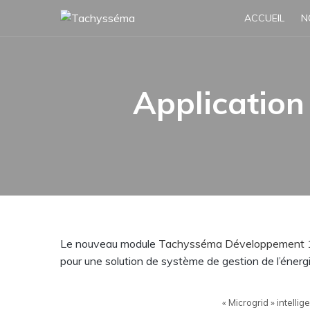
Skip
ACCUEIL
N
to
content
Applicatio
Le nouveau module
Tachysséma Développement 
pour une solution de système de gestion de l’énergi
« Microgrid » intell